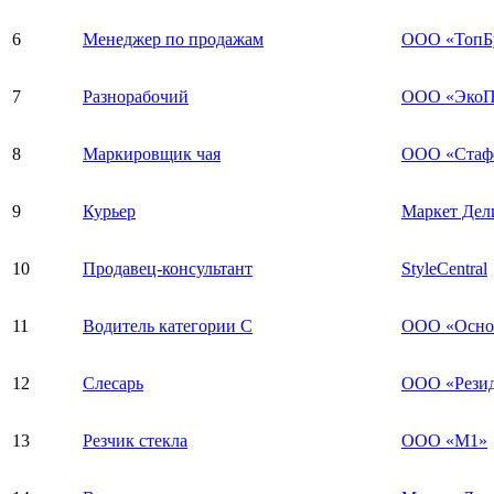
6
Менеджер по продажам
ООО «ТопБу
7
Разнорабочий
ООО «ЭкоП
8
Маркировщик чая
ООО «Стаф
9
Курьер
Маркет Дел
10
Продавец-консультант
StyleCentral
11
Водитель категории С
ООО «Основ
12
Слесарь
ООО «Рези
13
Резчик стекла
ООО «М1»