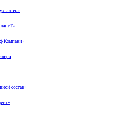
хгалтер»
лантТ»
ф Компани»
ивери
ной состав»
дент»