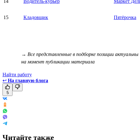
14
Водитель-курьер
Маркет Дел
15
Кладовщик
Пятёрочка
→ Все представленные в подборке позиции актуальны
на момент публикации материала
Найти работу
↩
На главную блога
5
Читайте также