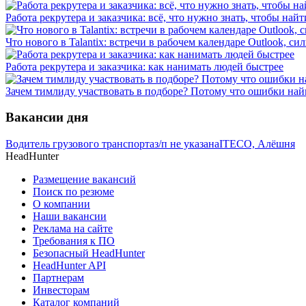
Работа рекрутера и заказчика: всё, что нужно знать, чтобы найт
Что нового в Talantix: встречи в рабочем календаре Outlook, 
Работа рекрутера и заказчика: как нанимать людей быстрее
Зачем тимлиду участвовать в подборе? Потому что ошибки най
Вакансии дня
Водитель грузового транспорта
з/п не указана
ITECO, Алёшня
HeadHunter
Размещение вакансий
Поиск по резюме
О компании
Наши вакансии
Реклама на сайте
Требования к ПО
Безопасный HeadHunter
HeadHunter API
Партнерам
Инвесторам
Каталог компаний