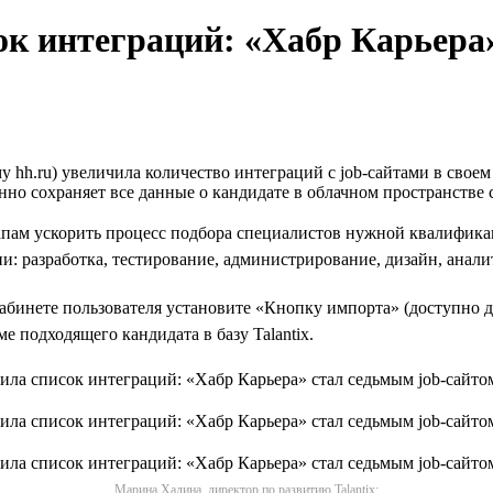
ок интеграций: «Хабр Карьера»
hh.ru) увеличила количество интеграций с job-сайтами в своем и
овенно сохраняет все данные о кандидате в облачном пространств
ам ускорить процесс подбора специалистов нужной квалификации
и: разработка, тестирование, администрирование, дизайн, анали
абинете пользователя установите «Кнопку импорта» (доступно дл
 подходящего кандидата в базу Talantix.
Марина Хадина, директор по развитию Talantix: