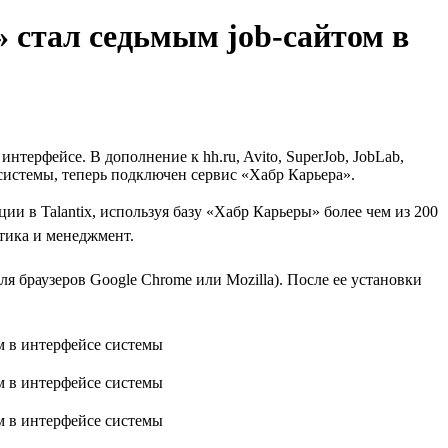
 стал седьмым job-сайтом в
нтерфейсе. В дополнение к hh.ru, Avito, SuperJob, JobLab,
е системы, теперь подключен сервис «Хабр Карьера».
 в Talantix, используя базу «Хабр Карьеры» более чем из 200
тика и менеджмент.
я браузеров Google Chrome или Mozilla). После ее установки