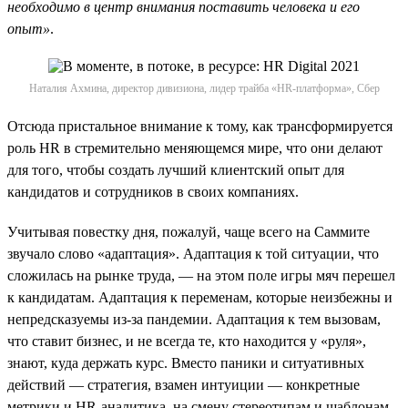
необходимо в центр внимания поставить человека и его
опыт»
.
Наталия Ахмина, директор дивизиона, лидер трайба «HR-платформа», Сбер
Отсюда пристальное внимание к тому, как трансформируется
роль HR в стремительно меняющемся мире, что они делают
для того, чтобы создать лучший клиентский опыт для
кандидатов и сотрудников в своих компаниях.
Учитывая повестку дня, пожалуй, чаще всего на Саммите
звучало слово «адаптация». Адаптация к той ситуации, что
сложилась на рынке труда, — на этом поле игры мяч перешел
к кандидатам. Адаптация к переменам, которые неизбежны и
непредсказуемы из-за пандемии. Адаптация к тем вызовам,
что ставит бизнес, и не всегда те, кто находится у «руля»,
знают, куда держать курс. Вместо паники и ситуативных
действий — стратегия, взамен интуиции — конкретные
метрики и HR-аналитика, на смену стереотипам и шаблонам