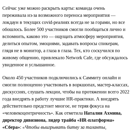
Сейчас уже можно раскрыть карты: команда очень
переживала из-за возможного переноса мероприятия —
локдаун в текущих covid-реалиях всегда не за горами, но все
обошлось. Более 500 участников смогли пообщаться лично и
вспомнить, каково это — ощущать атмосферу мероприятия,
делиться опытом, эмоциями, задавать вопросы спикерам,
глядя не в монитор, а глаза в глаза. Тех, кто соскучился по
живому общению, привлекало Network Cafe, где обсуждалось
увиденное и услышанное.
Около 450 участников подключились к Саммиту онлайн и
смогли полноценно участвовать в воркшопах, мастер-классах,
дискуссиях, слушать лекции, чтобы на протяжении всего 2022
года внедрять в работу лучшие HR-практики. А внедрять
действительно предстоит многое, не теряя фокуса на
«человекоцентричность». Как отметила
Наталия Ахмина,
директор дивизиона, лидер трайба «HR-платформа»
«Сбера»
:
«Чтобы выигрывать битву за таланты,