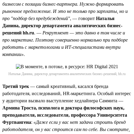
бизнесом с позиции бизнес-партнера. Нужно формировать
рыночное предложение. И это не только про зарплаты, но и
про "подбор без предубеждений"
, — говорит
Наталья
Данина, директор департамента аналитических бизнес-
решений hh.ru
. —
Рекрутмент — это давно в том числе и
про маркетинг. Поэтому совершенно нормально при подборе
работать с маркетологами и ИТ-специалистами внутри
компании»
.
Наталья Данина, директор департамента аналитических бизнес-решений, hh.ru
Третий трек
— самый креативный, касался бренда
работодателя, исследований, HR-маркетинга. Особый интерес
у аудитории вызвало выступление хедлайнера Саммита —
Армина Троста, психолога и доктора философских наук,
преподавателя, исследователя, профессора Университета
Фуртвангена
:
«Даже если у вас нет задачи строить бренд
работодателя, он у вас строится сам по себе. Вы смотрите,