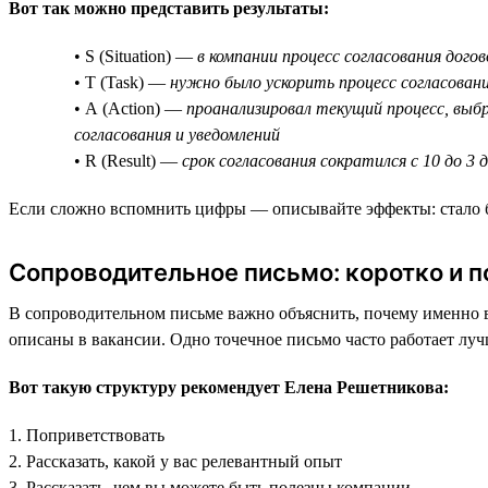
Вот так можно представить результаты:
• S (Situation) —
в компании процесс согласования дого
• T (Task) —
нужно было ускорить процесс согласовани
• A (Action) —
проанализировал текущий процесс, выбр
согласования и уведомлений
• R (Result) —
срок согласования сократился с 10 до 3
Если сложно вспомнить цифры — описывайте эффекты: стало быс
Сопроводительное письмо: коротко и п
В сопроводительном письме важно объяснить, почему именно в
описаны в вакансии. Одно точечное письмо часто работает лу
Вот такую структуру рекомендует Елена Решетникова:
1. Поприветствовать
2. Рассказать, какой у вас релевантный опыт
3. Рассказать, чем вы можете быть полезны компании