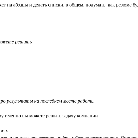
ст на абзацы и делать списки, в общем, подумать, как резюме бу
 можете решить
 про результаты на последнем месте работы
ему именно вы можете решить задачу компании
ниях
 чего, и не можете связать цифры с бизнес-результатом. Вот т