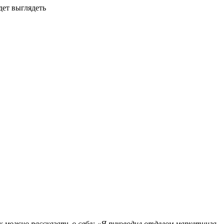
дет выглядеть
ак можно рассказать о себе: «Я руководил отделом маркетинга