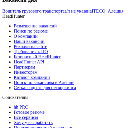
Водитель грузового транспорта
з/п не указана
ITECO, Алёшня
HeadHunter
Размещение вакансий
Поиск по резюме
О компании
Наши вакансии
Реклама на сайте
Требования к ПО
Безопасный HeadHunter
HeadHunter API
Партнерам
Инвесторам
Каталог компаний
Поиск по вакансиям в Алёшне
Сетка: соцсеть для нетворкинга
Соискателям
hh PRO
Готовое резюме
Все сервисы
Хочу у вас работать
Производственный календарь