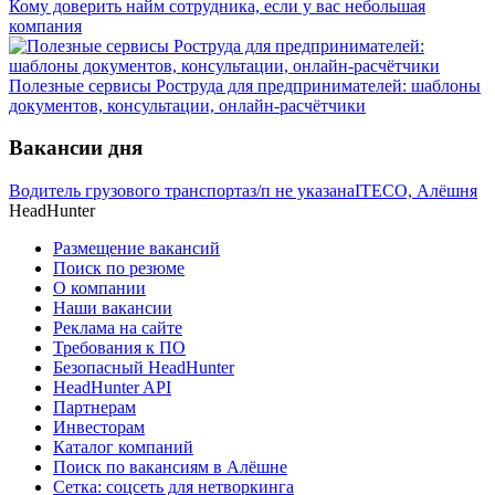
Кому доверить найм сотрудника, если у вас небольшая
компания
Полезные сервисы Роструда для предпринимателей: шаблоны
документов, консультации, онлайн-расчётчики
Вакансии дня
Водитель грузового транспорта
з/п не указана
ITECO, Алёшня
HeadHunter
Размещение вакансий
Поиск по резюме
О компании
Наши вакансии
Реклама на сайте
Требования к ПО
Безопасный HeadHunter
HeadHunter API
Партнерам
Инвесторам
Каталог компаний
Поиск по вакансиям в Алёшне
Сетка: соцсеть для нетворкинга