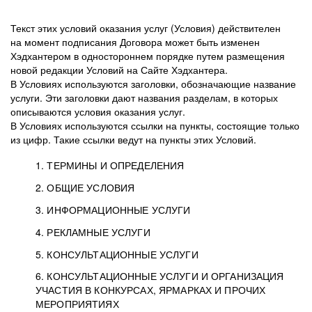
Текст этих условий оказания услуг (Условия) действителен
на момент подписания Договора может быть изменен
Хэдхантером в одностороннем порядке путем размещения
новой редакции Условий на Сайте Хэдхантера.
В Условиях используются заголовки, обозначающие название
услуги. Эти заголовки дают названия разделам, в которых
описываются условия оказания услуг.
В Условиях используются ссылки на пункты, состоящие только
из цифр. Такие ссылки ведут на пункты этих Условий.
1. ТЕРМИНЫ И ОПРЕДЕЛЕНИЯ
2. ОБЩИЕ УСЛОВИЯ
3. ИНФОРМАЦИОННЫЕ УСЛУГИ
1.1. Хэдхантер, или
Хэдхантер, ООО
4. РЕКЛАМНЫЕ УСЛУГИ
HeadHunter, или
«Хэдхантер», ИНН
2.1. Типы и статусы регистрации
5. КОНСУЛЬТАЦИОННЫЕ УСЛУГИ
Исполнитель
7718620740, адрес:
Типы регистрации
3.1. Предоставление доступа к базе данных
2.2. Активация услуг
6. КОНСУЛЬТАЦИОННЫЕ УСЛУГИ И ОРГАНИЗАЦИЯ
125047, г. Москва,
резюме с предложениями Соискателей
Описание и активация
УЧАСТИЯ В КОНКУРСАХ, ЯРМАРКАХ И ПРОЧИХ
2.1.1. Заказчику может быть присвоен один
4.0. Общие условия оказания рекламных услуг
внутригородская
о трудоустройстве с возможностью просмотра
МЕРОПРИЯТИЯХ
из Типов регистраций.
территория
4.0.1. Хэдхантер оказывает Заказчику услугу