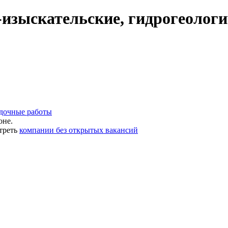
изыскательские, гидрогеологи
едочные работы
оне.
треть
компании без открытых вакансий