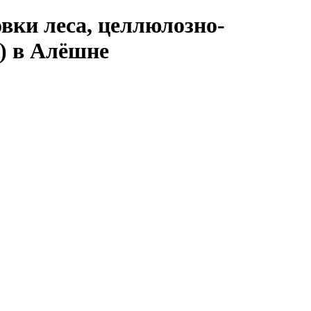
вки леса, целлюлозно-
) в Алёшне