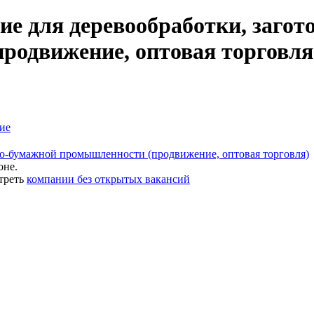
е для деревообработки, загото
родвижение, оптовая торговля
ие
зно-бумажной промышленности (продвижение, оптовая торговля)
оне.
треть
компании без открытых вакансий