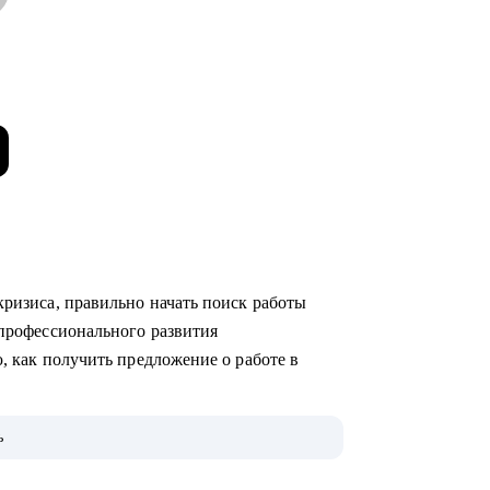
о кризиса, правильно начать поиск работы
ю профессионального развития
аю, как получить предложение о работе в
ах (как в стартапах, так и в крупных
ь
ак HR-менеджер, и как нанимающий