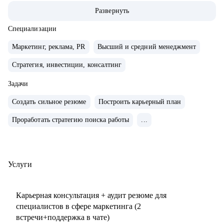
маркетингу/СМО).
Развернуть
• Обширная экспертиза в стратегическом планировании,
консалтинге, запуске новых продуктов и направлений,
Специализации
выводе и повышении узнаваемости новых брендов на
Маркетинг, реклама, PR
Высший и средний менеджмент
рынки, в том числе международные. Опыт привлечения
Стратегия, инвестиции, консалтинг
инвестиций.
• 15+ опыт найма, сформировала 5 команд с нуля. Сильная
Задачи
экспертиза в разработке и внедрении маркетинговых
Создать сильное резюме
Построить карьерный план
систем и процессов.
• Провела более 150 собеседований, более 120 менторских
Проработать стратегию поиска работы
...
сессий.
• Знаю механизмы принятия решений в отделе маркетинга
по релевантности кандидата в России, СНГ, Европе и
Услуги
странах MENA.
• Опыт работы с бизнес-моделями: B2B, B2C.
Карьерная консультация + аудит резюме для
специалистов в сфере маркетинга (2
С чем помогу:
встречи+поддержка в чате)
• Подготовиться к карьерному переходу в сферу