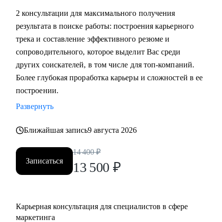
маркетинга, и в сфере маркетинга из одной отрасли в
2 консультации для максимального получения
другую
результата в поиске работы: построения карьерного
• Выявить сильные стороны, а главное, ключевую
трека и составление эффективного резюме и
ценность, за которую будут доплачивать
сопроводительного, которое выделит Вас среди
• Сформулировать карьерную цель и разработать план для
других соискателей, в том числе для топ-компаний.
ее достижения (пошаговая дорожная карта)
Более глубокая проработка карьеры и сложностей в ее
• Составить план роста до позиции директор по
построении.
маркетингу, оценить и усилить управленческие
Развернуть
компетенции
• Проведу аудит резюме и тестового задания, помогу
Ближайшая запись
9 августа 2026
упаковать достижения, составить продающее
14 400
₽
сопроводительное письмо, чтобы приглашали в компании
Записаться
13 500
₽
• Проведу репетицию собеседования, помогу
подготовиться к успешному прохождению интервью и
самопрезентации.
• Построить эффективную команду маркетинга,
Карьерная консультация для специалистов в сфере
оптимизировать процессы внутри отдела маркетинга и
маркетинга