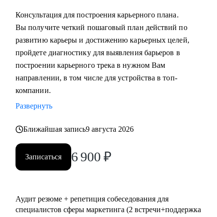
выстроить коммуникации с генеральным директором и
Консультация для построения карьерного плана.
собственниками.
Вы получите четкий пошаговый план действий по
развитию карьеры и достижению карьерных целей,
Кому могу помочь:
пройдете диагностику для выявления барьеров в
• Всем, кто хочет сменить карьерный трек и перейти в
построении карьерного трека в нужном Вам
маркетинг или развиваться в консалтинге;
направлении, в том числе для устройства в топ-
• Специалистам (Junior-Middle-Senior) и руководителям из:
компании.
- Маркетинга (брендинг, PR, digital-маркетинг, SMM,
Развернуть
копирайтинг, event-маркетинг, контент-маркетинг и пр.) и
консалтинга;
Ближайшая запись
9 августа 2026
- E-commerce;
• Директорам по направлениям: маркетинг, e-commerce,
6 900
₽
Записаться
развитие бизнеса;
• Руководителям бизнеса в построении отдела маркетинга.
Аудит резюме + репетиция собеседования для
специалистов сферы маркетинга (2 встречи+поддержка