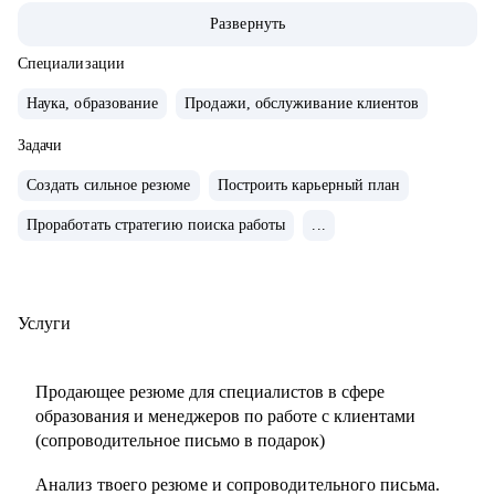
ABBA Centre.
Развернуть
• Закончила школу в Вашингтоне, США, высшее
лингвистическое образование в ЧГУ, РФ.
Специализации
• Сейчас учусь в магистратуре МИП на практического
Наука, образование
Продажи, обслуживание клиентов
психолога и коуча.
• Создала два собственных бизнес-проекта с 0, вывела в
Задачи
"+" и продала как готовый успешный бизнес (студия
Создать сильное резюме
Построить карьерный план
красоты и школа английского языка для детей и взрослых).
Проработать стратегию поиска работы
...
• 10 лет управляла бизнесом в образовательной сфере
(Центр дополнительного образования, частная школа и
английский детский сад)
• Эксперт в области ведения бизнеса в образовательной
Услуги
сфере.
• Провела 1000+ собеседований.
Продающее резюме для специалистов в сфере
• Наняла и адаптировала 100+ сотрудников.
образования и менеджеров по работе с клиентами
(сопроводительное письмо в подарок)
С чем помогу:
Анализ твоего резюме и сопроводительного письма.
• Карьерное консультирование, рекомендации по