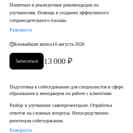
Понятные и реализуемые рекомендации по
составлению резюме, подготовка к интервью и помощь в
улучшениям. Помощь в создании эффективного
старте/продвижении в карьере в образовании и смежных
сопроводительного письма.
областях.
• Менторство для Senior-менеджеров.
Развернуть
• Бизнес-трекинг стартапов в образовании.
Ближайшая запись
16 августа 2026
• Сформулировать карьерную цель и разработать план для
ее достижения.
13 000
₽
Записаться
Кому могу помочь:
• Специалистам всех уровней в сфере образования и
смежных областей.
Подготовка к собеседованию для специалистов в сфере
• Менеджерам по продажам и по работе с клиентами.
образования и менеджеров по работе с клиентами
• Руководителям бизнеса, отделов.
Разбор и улучшение самопрезентации. Отработка
• Новичкам, кто только начинает свой путь.
ответов на сложные вопросы. Непосредственно
• Опытным специалистам, которые хотят сделать шаг
репетиция собеседования.
вперед в своей карьере.
Развернуть