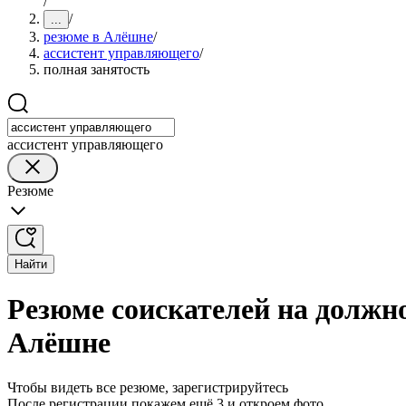
/
/
...
резюме в Алёшне
/
ассистент управляющего
/
полная занятость
ассистент управляющего
Резюме
Найти
Резюме соискателей на должн
Алёшне
Чтобы видеть все резюме, зарегистрируйтесь
После регистрации покажем ещё 3 и откроем фото