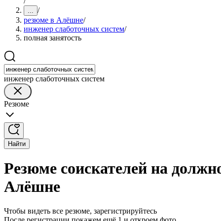
/
/
...
резюме в Алёшне
/
инженер слаботочных систем
/
полная занятость
инженер слаботочных систем
Резюме
Найти
Резюме соискателей на должн
Алёшне
Чтобы видеть все резюме, зарегистрируйтесь
После регистрации покажем ещё 1 и откроем фото