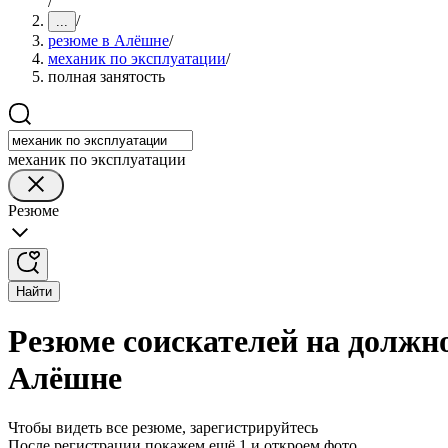
/
/
...
резюме в Алёшне
/
механик по эксплуатации
/
полная занятость
механик по эксплуатации
Резюме
Найти
Резюме соискателей на должно
Алёшне
Чтобы видеть все резюме, зарегистрируйтесь
После регистрации покажем ещё 1 и откроем фото