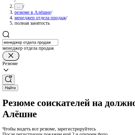
/
/
...
резюме в Алёшне
/
менеджер отдела продаж
/
полная занятость
менеджер отдела продаж
Резюме
Найти
Резюме соискателей на должно
Алёшне
Чтобы видеть все резюме, зарегистрируйтесь
После регистрации покажем ещё 2 и откроем фото