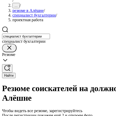
/
/
...
резюме в Алёшне
/
специалист бухгалтерии
/
проектная работа
специалист бухгалтерии
Резюме
Найти
Резюме соискателей на должно
Алёшне
Чтобы видеть все резюме, зарегистрируйтесь
После регистрации покажем ещё 2 и откроем фото