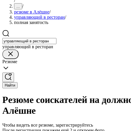
/
/
...
резюме в Алёшне
/
управляющий в ресторан
/
полная занятость
управляющий в ресторан
Резюме
Найти
Резюме соискателей на должн
Алёшне
Чтобы видеть все резюме, зарегистрируйтесь
После регистрации покажем ещё 2 и откроем фото