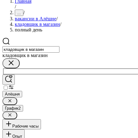
Главная
/
/
...
вакансии в Алёшне
/
кладовщик в магазин
/
полный день
кладовщик в магазин
Алёшня
График
2
Рабочие часы
Опыт