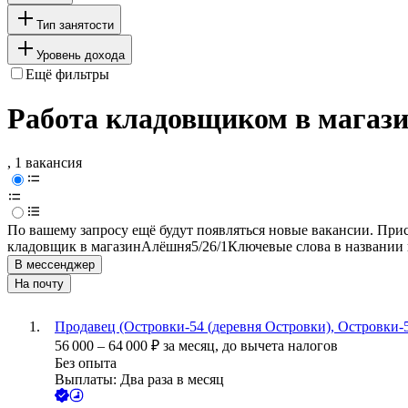
Тип занятости
Уровень дохода
Ещё фильтры
Работа кладовщиком в магази
, 1 вакансия
По вашему запросу ещё будут появляться новые вакансии. При
кладовщик в магазин
Алёшня
5/2
6/1
Ключевые слова в названии 
В мессенджер
На почту
Продавец (Островки-54 (деревня Островки), Островки-5
56 000
–
64 000
₽
за месяц,
до вычета налогов
Без опыта
Выплаты: Два раза в месяц