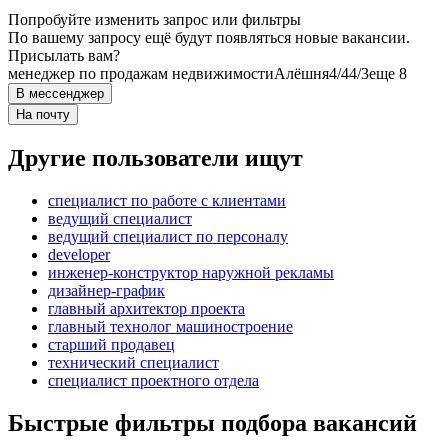
Попробуйте изменить запрос или фильтры
По вашему запросу ещё будут появляться новые вакансии.
Присылать вам?
менеджер по продажам недвижимости
Алёшня
4/4
4/3
еще 8
В мессенджер
На почту
Другие пользователи ищут
специалист по работе с клиентами
ведущий специалист
ведущий специалист по персоналу
developer
инженер-конструктор наружной рекламы
дизайнер-график
главный архитектор проекта
главный технолог машиностроение
старший продавец
технический специалист
специалист проектного отдела
Быстрые фильтры подбора вакансий