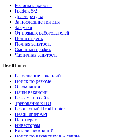
Без опыта работы
График 5/2
Два через два
За последние три дня
За сутки
От прямых работодателей
Полный день
Полная занятость
Сменный график
Частичная занятость
HeadHunter
Размещение вакансий
Поиск по резюме
О компании
Наши вакансии
Реклама на сайте
Требования к ПО
Безопасный HeadHunter
HeadHunter API
Партнерам
Инвесторам
Каталог компаний
Поиск по вакансиям в Алёшне