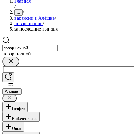
Главная
/
/
...
вакансии в Алёшне
/
повар ночной
/
за последние три дня
повар ночной
Алёшня
График
Рабочие часы
Опыт