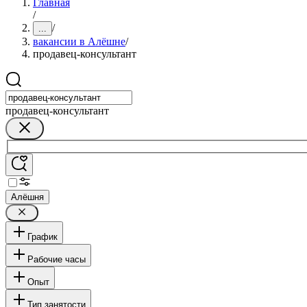
Главная
/
/
...
вакансии в Алёшне
/
продавец-консультант
продавец-консультант
Алёшня
График
Рабочие часы
Опыт
Тип занятости