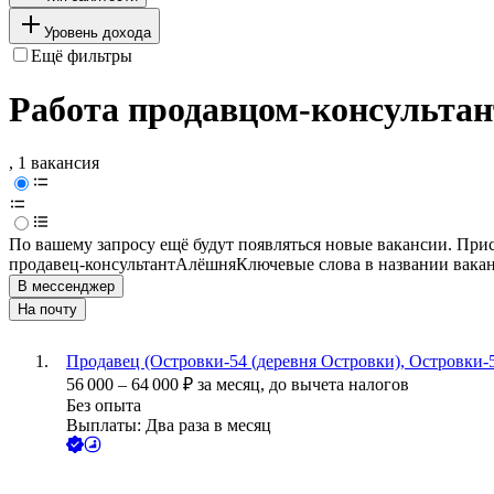
Уровень дохода
Ещё фильтры
Работа продавцом-консульта
, 1 вакансия
По вашему запросу ещё будут появляться новые вакансии. При
продавец-консультант
Алёшня
Ключевые слова в названии вакан
В мессенджер
На почту
Продавец (Островки-54 (деревня Островки), Островки-5
56 000
–
64 000
₽
за месяц,
до вычета налогов
Без опыта
Выплаты: Два раза в месяц