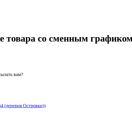
е товара со сменным графико
сылать вам?
4 (деревня Островки))