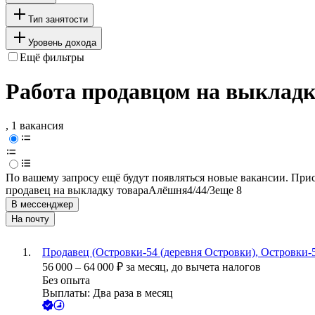
Тип занятости
Уровень дохода
Ещё фильтры
Работа продавцом на выкладк
, 1 вакансия
По вашему запросу ещё будут появляться новые вакансии. При
продавец на выкладку товара
Алёшня
4/4
4/3
еще 8
В мессенджер
На почту
Продавец (Островки-54 (деревня Островки), Островки-5
56 000
–
64 000
₽
за месяц,
до вычета налогов
Без опыта
Выплаты: Два раза в месяц