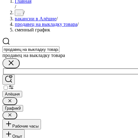
Главная
/
/
...
вакансии в Алёшне
/
продавец на выкладку товара
/
сменный график
продавец на выкладку товара
Алёшня
График
9
Рабочие часы
Опыт