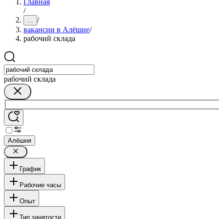
Главная
/
/
...
вакансии в Алёшне
/
рабочий склада
рабочий склада
Алёшня
График
Рабочие часы
Опыт
Тип занятости