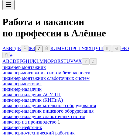
Работа и вакансии
по профессии в Алёшне
А
Б
В
Г
Д
Е
Ж
З
К
Л
М
Н
О
П
Р
С
Т
У
Ф
Х
Ц
Ч
Ш
Э
Ю
Ё
И
Й
Щ
Ы
#
Я
A
B
C
D
E
F
G
H
I
J
K
L
M
N
O
P
Q
R
S
T
U
V
W
X
Y
Z
инженер-монтажник
инженер-монтажник систем безопасности
инженер-монтажник слаботочных систем
инженер-мостовик
инженер-наладчик
инженер-наладчик АСУ ТП
инженер-наладчик (КИПиА)
инженер-наладчик котельного оборудования
инженер-наладчик пищевого оборудования
инженер-наладчик слаботочных систем
инженер на производство
1
инженер-нефтяник
инженерно-технический работник