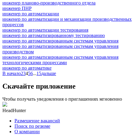
инженер планово-производственного отдела
инженер ПНР
инженер по автоматизации
инженер по автоматизации и механизации производственных
процессов
инженер по автоматизации тестирования
инженер по автоматизированному тестированию
инженер по автоматизированным системам управления
инженер по автоматизированным системам управления
производством
инженер по автоматизированным системам управления
технологическими процессами
инженер по автоматике
В начало
2
3
4
5
6
...
15
дальше
Скачайте приложение
Чтобы получать уведомления о приглашениях мгновенно
HeadHunter
Размещение вакансий
Поиск по резюме
О компании