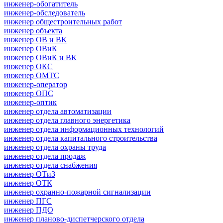
инженер-обогатитель
инженер-обследователь
инженер общестроительных работ
инженер объекта
инженер ОВ и ВК
инженер ОВиК
инженер ОВиК и ВК
инженер ОКС
инженер ОМТС
инженер-оператор
инженер ОПС
инженер-оптик
инженер отдела автоматизации
инженер отдела главного энергетика
инженер отдела информационных технологий
инженер отдела капитального строительства
инженер отдела охраны труда
инженер отдела продаж
инженер отдела снабжения
инженер ОТиЗ
инженер ОТК
инженер охранно-пожарной сигнализации
инженер ПГС
инженер ПДО
инженер планово-диспетчерского отдела