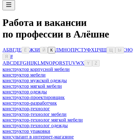
Работа и вакансии
по профессии в Алёшне
А
Б
В
Г
Д
Е
Ж
З
И
Л
М
Н
О
П
Р
С
Т
У
Ф
Х
Ц
Ч
Ш
Э
Ю
Ё
Й
К
Щ
Ы
#
Я
A
B
C
D
E
F
G
H
I
J
K
L
M
N
O
P
Q
R
S
T
U
V
W
X
Y
Z
конструктор корпусной мебели
конструктор мебели
конструктор мужской одежды
конструктор мягкой мебели
конструктор одежды
конструктор-проектировщик
конструктор-разработчик
конструктор-технолог
конструктор-технолог мебели
конструктор-технолог мягкой мебели
конструктор-технолог одежды
конструктор упаковки
консультaнт в интернет-мaгазине