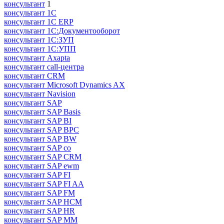
консультант
1
консультант 1С
консультант 1С ERP
консультант 1С:Документооборот
консультант 1С:ЗУП
консультант 1С:УПП
консультант Axapta
консультант call-центра
консультант CRM
консультант Microsoft Dynamics AX
консультант Navision
консультант SAP
консультант SAP Basis
консультант SAP BI
консультант SAP BPC
консультант SAP BW
консультант SAP co
консультант SAP CRM
консультант SAP ewm
консультант SAP FI
консультант SAP FI AA
консультант SAP FM
консультант SAP HCM
консультант SAP HR
консультант SAP MM