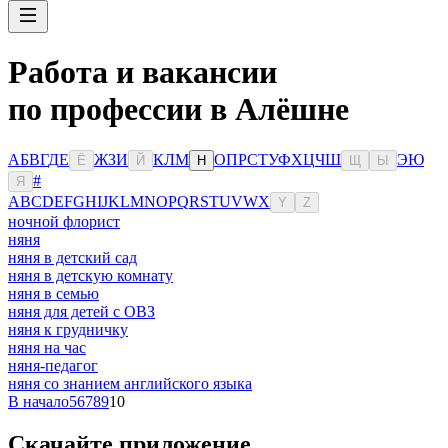
Работа и вакансии
по профессии в Алёшне
А
Б
В
Г
Д
Е
Ж
З
И
К
Л
М
О
П
Р
С
Т
У
Ф
Х
Ц
Ч
Ш
Э
Ю
Ё
Й
Н
Щ
Ы
#
Я
A
B
C
D
E
F
G
H
I
J
K
L
M
N
O
P
Q
R
S
T
U
V
W
X
Y
Z
ночной флорист
няня
няня в детский сад
няня в детскую комнату
няня в семью
няня для детей с ОВЗ
няня к грудничку
няня на час
няня-педагог
няня со знанием английского языка
В начало
5
6
7
8
9
10
Скачайте приложение