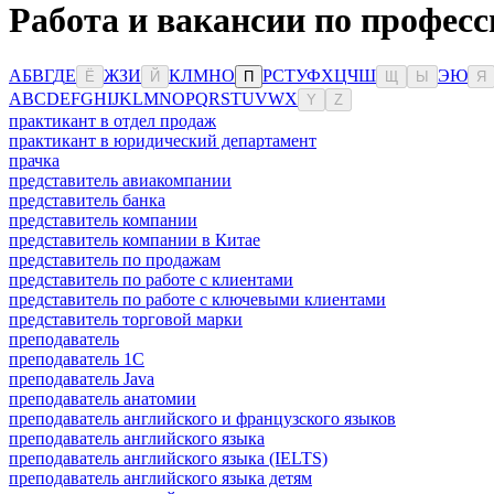
Работа и вакансии по профес
А
Б
В
Г
Д
Е
Ж
З
И
К
Л
М
Н
О
Р
С
Т
У
Ф
Х
Ц
Ч
Ш
Э
Ю
Ё
Й
П
Щ
Ы
Я
A
B
C
D
E
F
G
H
I
J
K
L
M
N
O
P
Q
R
S
T
U
V
W
X
Y
Z
практикант в отдел продаж
практикант в юридический департамент
прачка
представитель авиакомпании
представитель банка
представитель компании
представитель компании в Китае
представитель по продажам
представитель по работе с клиентами
представитель по работе с ключевыми клиентами
представитель торговой марки
преподаватель
преподаватель 1С
преподаватель Java
преподаватель анатомии
преподаватель английского и французского языков
преподаватель английского языка
преподаватель английского языка (IELTS)
преподаватель английского языка детям