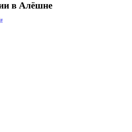
сии в Алёшне
#