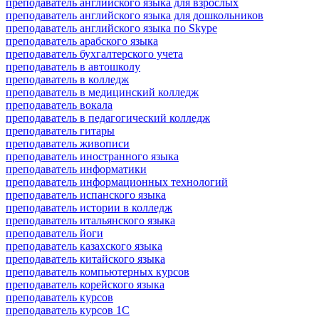
преподаватель английского языка для взрослых
преподаватель английского языка для дошкольников
преподаватель английского языка по Skype
преподаватель арабского языка
преподаватель бухгалтерского учета
преподаватель в автошколу
преподаватель в колледж
преподаватель в медицинский колледж
преподаватель вокала
преподаватель в педагогический колледж
преподаватель гитары
преподаватель живописи
преподаватель иностранного языка
преподаватель информатики
преподаватель информационных технологий
преподаватель испанского языка
преподаватель истории в колледж
преподаватель итальянского языка
преподаватель йоги
преподаватель казахского языка
преподаватель китайского языка
преподаватель компьютерных курсов
преподаватель корейского языка
преподаватель курсов
преподаватель курсов 1С