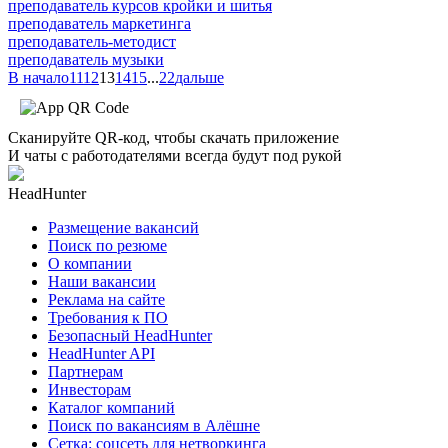
преподаватель курсов кройки и шитья
преподаватель маркетинга
преподаватель-методист
преподаватель музыки
В начало
11
12
13
14
15
...
22
дальше
Сканируйте QR-код, чтобы скачать приложение
И чаты с работодателями всегда будут под рукой
HeadHunter
Размещение вакансий
Поиск по резюме
О компании
Наши вакансии
Реклама на сайте
Требования к ПО
Безопасный HeadHunter
HeadHunter API
Партнерам
Инвесторам
Каталог компаний
Поиск по вакансиям в Алёшне
Сетка: соцсеть для нетворкинга