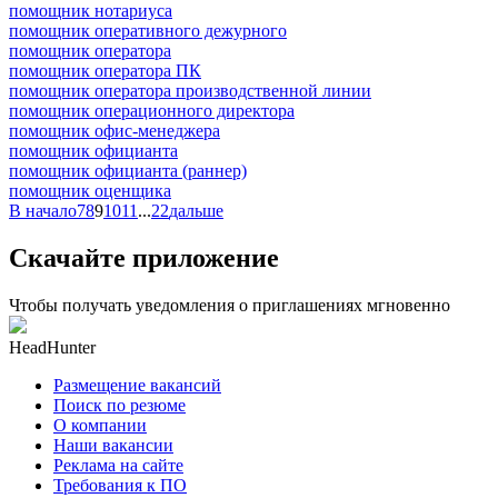
помощник нотариуса
помощник оперативного дежурного
помощник оператора
помощник оператора ПК
помощник оператора производственной линии
помощник операционного директора
помощник офис-менеджера
помощник официанта
помощник официанта (раннер)
помощник оценщика
В начало
7
8
9
10
11
...
22
дальше
Скачайте приложение
Чтобы получать уведомления о приглашениях мгновенно
HeadHunter
Размещение вакансий
Поиск по резюме
О компании
Наши вакансии
Реклама на сайте
Требования к ПО