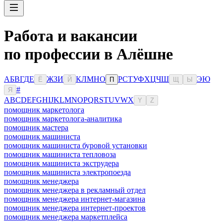
Работа и вакансии
по профессии в Алёшне
А
Б
В
Г
Д
Е
Ж
З
И
К
Л
М
Н
О
Р
С
Т
У
Ф
Х
Ц
Ч
Ш
Э
Ю
Ё
Й
П
Щ
Ы
#
Я
A
B
C
D
E
F
G
H
I
J
K
L
M
N
O
P
Q
R
S
T
U
V
W
X
Y
Z
помощник маркетолога
помощник маркетолога-аналитика
помощник мастера
помощник машиниста
помощник машиниста буровой установки
помощник машиниста тепловоза
помощник машиниста экструдера
помощник машиниста электропоезда
помощник менеджера
помощник менеджера в рекламный отдел
помощник менеджера интернет-магазина
помощник менеджера интернет-проектов
помощник менеджера маркетплейса