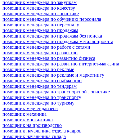
помощник менеджера по закупкам
помощник менеджера по качеству
помощник менеджера по логистике
помощник менеджера по обучению персонала
помощник менеджера по персоналу
помощник менеджера по продажам
помощник менеджера по продажам без поиска
помощник менеджера по продажам металлопроката
помощник менеджера по работе с сетями
помощник менеджера по развитию
помощник менеджера по развитию бизнеса
помощник менеджера по развитию интернет-магазина
помощник менеджера по рекламе
помощник менеджера по рекламе и маркетингу
помощник менеджера по снабжению
помощник менеджера по тендерам
помощник менеджера по транспортной логистике
помощник менеджера по транспорту
помощник менеджера по туризму
помощник мерчендайзера
помощник механика
помощник монтажника
помощник на производство
помощник начальника отдела кадров
помощник начальника склада