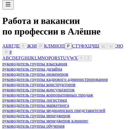
Работа и вакансии
по профессии в Алёшне
А
Б
В
Г
Д
Е
Ж
З
И
К
Л
М
Н
О
П
С
Т
У
Ф
Х
Ц
Ч
Ш
Э
Ю
Ё
Й
Р
Щ
Ы
#
Я
A
B
C
D
E
F
G
H
I
J
K
L
M
N
O
P
Q
R
S
T
U
V
W
X
Y
Z
руководитель группы взыскания
руководитель группы дизайна
руководитель группы инженеров
руководитель группы кадрового администрирования
руководитель группы конструкторов
руководитель группы консультантов
руководитель группы корпоративных продаж
руководитель группы логистики
руководитель группы маркетинга
руководитель группы медицинских представителей
руководитель группы менеджеров
руководитель группы менеджеров клининг
руководитель группы обучения