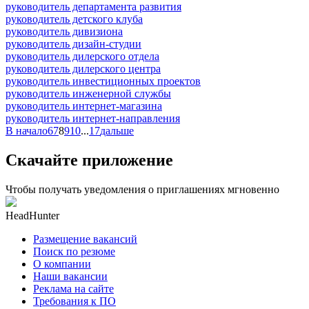
руководитель департамента развития
руководитель детского клуба
руководитель дивизиона
руководитель дизайн-студии
руководитель дилерского отдела
руководитель дилерского центра
руководитель инвестиционных проектов
руководитель инженерной службы
руководитель интернет-магазина
руководитель интернет-направления
В начало
6
7
8
9
10
...
17
дальше
Скачайте приложение
Чтобы получать уведомления о приглашениях мгновенно
HeadHunter
Размещение вакансий
Поиск по резюме
О компании
Наши вакансии
Реклама на сайте
Требования к ПО