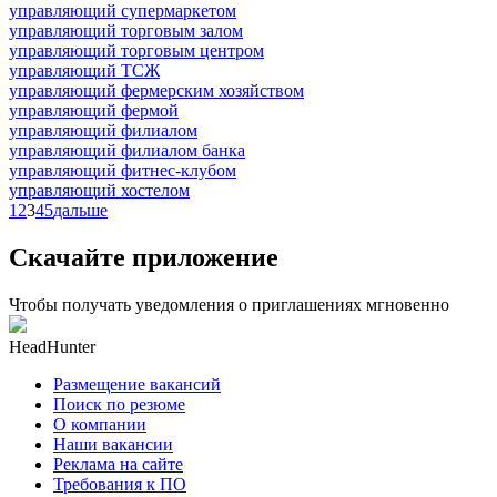
управляющий супермаркетом
управляющий торговым залом
управляющий торговым центром
управляющий ТСЖ
управляющий фермерским хозяйством
управляющий фермой
управляющий филиалом
управляющий филиалом банка
управляющий фитнес-клубом
управляющий хостелом
1
2
3
4
5
дальше
Скачайте приложение
Чтобы получать уведомления о приглашениях мгновенно
HeadHunter
Размещение вакансий
Поиск по резюме
О компании
Наши вакансии
Реклама на сайте
Требования к ПО