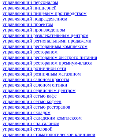
управляющий персоналом
управляющий пиццерией
управляющий пищевым производством
управляющий подразделением
управляющий проектом
управляющий производством
управляющий развлекательным центром
управляющий региональными продажами
управляющий ресторанным комплексом
управляющий рестораном
управляющий рестораном быстрого питания
управляющий рестораном премиум-класса
управляющий розничной сети
управляющий розничным магазином
управляющий салоном красоты
управляющий салоном оптики
управляющий сервисным центром
управляющий сетью кафе
управляющий сетью кофеен
управляющий сетью ресторанов
управляющий складом
управляющий складским комплексом
управляющий спа-салоном
управляющий столовой
управляющий стоматологической клиникой