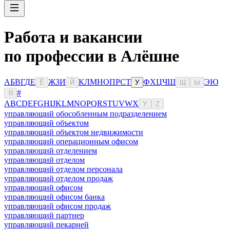
Работа и вакансии
по профессии в Алёшне
А
Б
В
Г
Д
Е
Ж
З
И
К
Л
М
Н
О
П
Р
С
Т
Ф
Х
Ц
Ч
Ш
Э
Ю
Ё
Й
У
Щ
Ы
#
Я
A
B
C
D
E
F
G
H
I
J
K
L
M
N
O
P
Q
R
S
T
U
V
W
X
Y
Z
управляющий обособленным подразделением
управляющий объектом
управляющий объектом недвижимости
управляющий операционным офисом
управляющий отделением
управляющий отделом
управляющий отделом персонала
управляющий отделом продаж
управляющий офисом
управляющий офисом банка
управляющий офисом продаж
управляющий партнер
управляющий пекарней