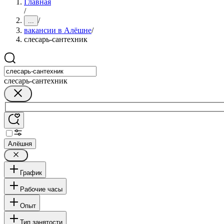
Главная
/
/
...
вакансии в Алёшне
/
слесарь-сантехник
слесарь-сантехник
Алёшня
График
Рабочие часы
Опыт
Тип занятости