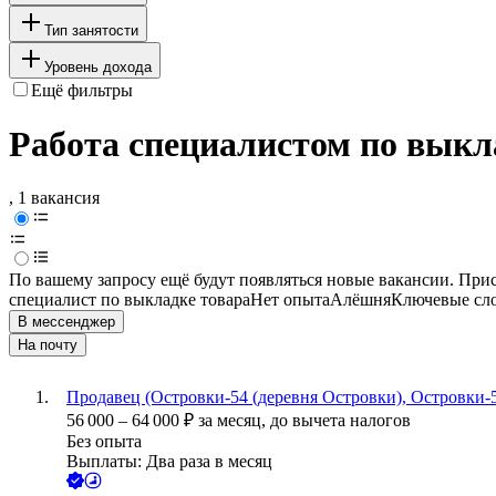
Тип занятости
Уровень дохода
Ещё фильтры
Работа специалистом по выкл
, 1 вакансия
По вашему запросу ещё будут появляться новые вакансии. При
специалист по выкладке товара
Нет опыта
Алёшня
Ключевые сло
В мессенджер
На почту
Продавец (Островки-54 (деревня Островки), Островки-5
56 000
–
64 000
₽
за месяц,
до вычета налогов
Без опыта
Выплаты: Два раза в месяц