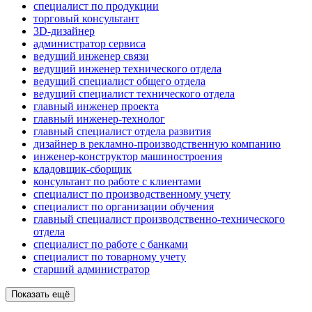
специалист по продукции
торговый консультант
3D-дизайнер
администратор сервиса
ведущий инженер связи
ведущий инженер технического отдела
ведущий специалист общего отдела
ведущий специалист технического отдела
главный инженер проекта
главный инженер-технолог
главный специалист отдела развития
дизайнер в рекламно-производственную компанию
инженер-конструктор машиностроения
кладовщик-сборщик
консультант по работе с клиентами
специалист по производственному учету
специалист по организации обучения
главный специалист производственно-технического
отдела
специалист по работе с банками
специалист по товарному учету
старший администратор
Показать ещё