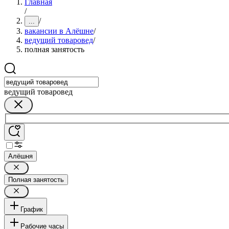
Главная
/
/
...
вакансии в Алёшне
/
ведущий товаровед
/
полная занятость
ведущий товаровед
Алёшня
Полная занятость
График
Рабочие часы