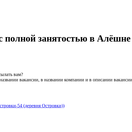
с полной занятостью в Алёшне
сылать вам?
названии вакансии, в названии компании и в описании ваканси
стровки-54 (деревня Островки))