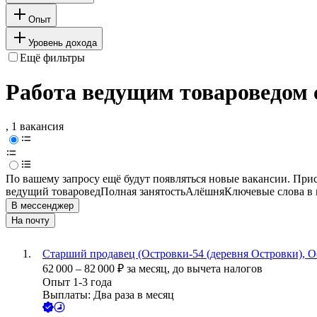
Опыт
Уровень дохода
Ещё фильтры
Работа ведущим товароведом 
, 1 вакансия
По вашему запросу ещё будут появляться новые вакансии. При
ведущий товаровед
Полная занятость
Алёшня
Ключевые слова в 
В мессенджер
На почту
Старший продавец (Островки-54 (деревня Островки), О
62 000
–
82 000
₽
за месяц,
до вычета налогов
Опыт 1-3 года
Выплаты: Два раза в месяц