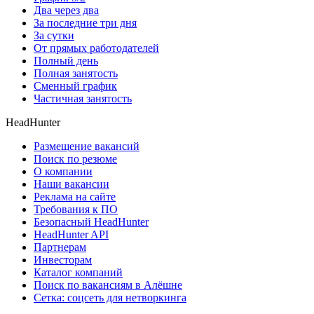
Два через два
За последние три дня
За сутки
От прямых работодателей
Полный день
Полная занятость
Сменный график
Частичная занятость
HeadHunter
Размещение вакансий
Поиск по резюме
О компании
Наши вакансии
Реклама на сайте
Требования к ПО
Безопасный HeadHunter
HeadHunter API
Партнерам
Инвесторам
Каталог компаний
Поиск по вакансиям в Алёшне
Сетка: соцсеть для нетворкинга