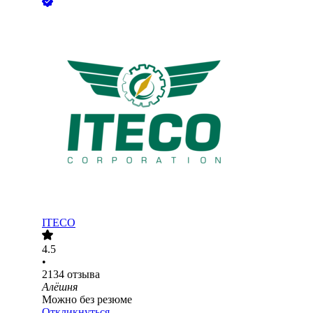
ITECO
4.5
•
2134
отзыва
Алёшня
Можно без резюме
Откликнуться